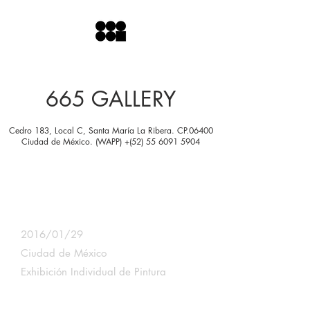
665 GALLERY
Cedro 183, Local C, Santa María La Ribera. CP.06400
Ciudad de México. (WAPP) +(52) 55 6091 5904
CUIDADO CON EL PERRO
Garrett Cooper
2016/01/29
Ciudad de México
Exhibición
Individual de Pintura