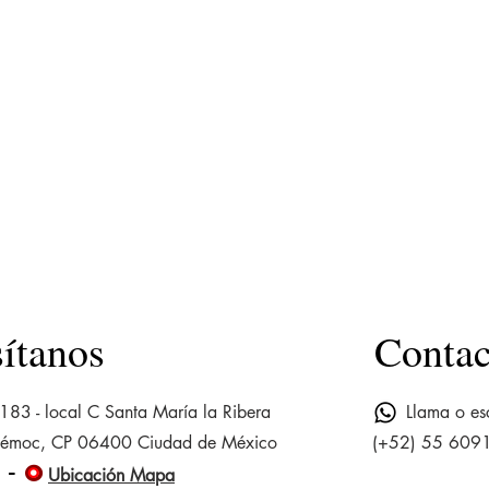
sítanos
Contac
183 - local C Santa María la Ribera
Llama o e
témoc, CP 06400 Ciudad de México
(+52) 55 609
o
-
o
Ubicación Mapa